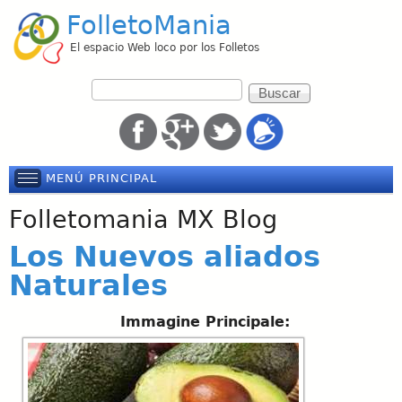
Pasar
FolletoMania
al
El espacio Web loco por los Folletos
contenido
F
B
o
principal
u
r
s
m
c
u
a
MENÚ PRINCIPAL
l
r
a
Folletomania MX Blog
r
i
Los Nuevos aliados
o
Naturales
d
e
Immagine Principale:
b
ú
s
q