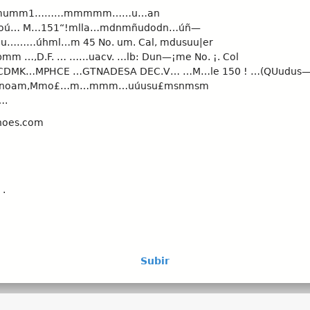
mumm1………mmmmm……u…an
oú… M…151“!mlla…mdnmñudodn…úñ—
………úhml…m 45 No. um. Cal, mdusuu|er
mm …,D.F. … ……uacv. …lb: Dun—¡me No. ¡. Col
CDMK…MPHCE …GTNADESA DEC.V… …M…le 150 ! …(QUudus
oam,Mmo£…m…mmm…uúusu£msnmsm
….
shoes.com
 .
—>OQ
Subir
 TH-O'I
ante c/pedrería