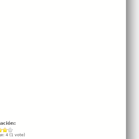
ración:
ge:
4
(
1
vote)