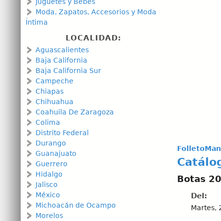
Juguetes y Bebés
Moda, Zapatos, Accesorios y Moda
Íntima
LOCALIDAD:
Aguascalientes
Baja California
Baja California Sur
Campeche
Chiapas
Chihuahua
Coahuila De Zaragoza
Colima
Distrito Federal
Durango
FolletoMan
Guanajuato
Catálo
Guerrero
Hidalgo
Botas 2
Jalisco
México
Del:
Michoacán de Ocampo
Martes, 
Morelos