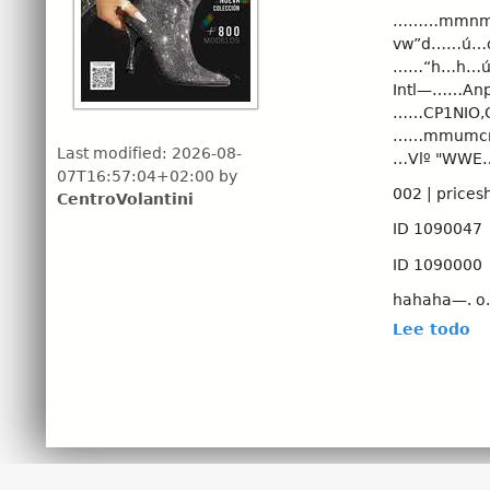
………mmn
vw”d……ú…
……“h…h…úu
Intl—……Anp
……CP1NIO,
……mmumcn
Last modified:
2026-08-
…Vlº "WWE
07T16:57:04+02:00
by
002 | price
CentroVolantini
ID 1090047
ID 1090000
hahaha—. o.
Lee todo
==….w ……
ID 1090046
1 090066
1 090067
THALIA SODI
Corte: Tipo 