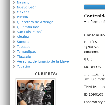
Nayarit
Nuevo León
Oaxaca
Contenid
Puebla
Informaci
Querétaro de Arteaga
Quintana Roo
San Luis Potosí
Contenuto
Sinaloa
Sonora
B RI [LA
Tabasco
“¿NUEVA
Tamaulipas
couccmu
Tlaxcala
8 U 0
Veracruz de Ignacio de la Llave
Yucatán
MODELOS
CUBIERTA:
…u……u….y
.wr_lu clmdí
THALIA… and
ID 1090105
Fash/on styl