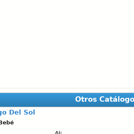
Otros Catálog
go Del Sol
 Bebé
Al: