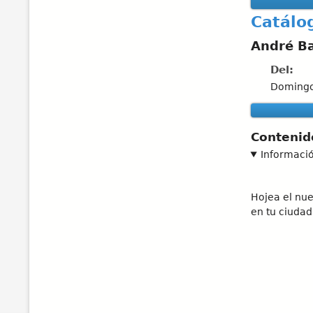
Catálo
André Ba
Del:
Domingo
Contenid
Informaci
Hojea el nue
en tu ciudad