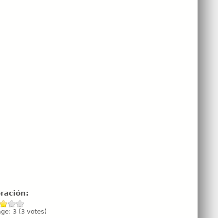
oración:
age:
3
(
3
votes)