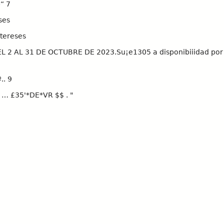
“ 7
ses
ntereses
L 2 AL 31 DE OCTUBRE DE 2023.Su¡e1305 a disponibiiidad por C
.. 9
' …
£35'*DE*VR $$ . "
146
gle TV 755454
99
56 7500525539366