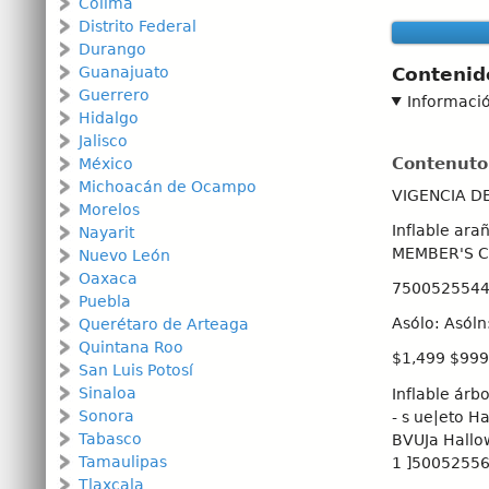
Colima
Distrito Federal
Durango
Guanajuato
Contenid
Guerrero
Informaci
Hidalgo
Jalisco
Contenuto
México
Michoacán de Ocampo
VIGENCIA DEL
Morelos
Inflable ara
Nayarit
MEMBER'S C
Nuevo León
Oaxaca
75005255441
Puebla
Asólo: Asóln
Querétaro de Arteaga
Quintana Roo
$1,499 $999
San Luis Potosí
Sinaloa
Inflable árb
Sonora
- s ue|eto H
Tabasco
BVUJa Hallo
Tamaulipas
1 ]500525563
Tlaxcala