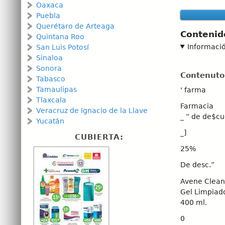
Oaxaca
Puebla
Querétaro de Arteaga
Contenid
Quintana Roo
Informaci
San Luis Potosí
Sinaloa
Sonora
Contenuto
Tabasco
Tamaulipas
' farma
Tlaxcala
Farmacia
Veracruz de Ignacio de la Llave
_ “ de de$c
Yucatán
_]
CUBIERTA:
25%
De desc.”
Avene Clea
Gel Limpiad
400 ml.
0