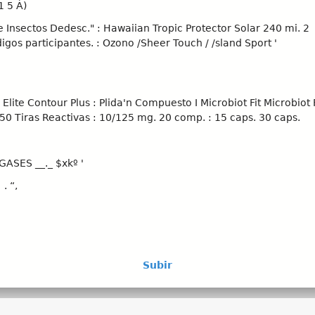
1 5 Á)
 Insectos Dedesc." : Hawaiian Tropic Protector Solar 240 mi. 2
igos participantes. : Ozono /Sheer Touch / /sland Sport '
Elite Contour Plus : Plida'n Compuesto I Microbiot Fit Microbiot F
0 Tiras Reactivas : 10/125 mg. 20 comp. : 15 caps. 30 caps.
ASES __._ $xkº '
. “,
ción canceia a las anieriores. Vigencia dei ¡ al 31 de agosto 
NO
icación. Consuiia a tu médico. Las imágenes son de uso ilustrat
Subir
 suoursaies. Para oierias individuales limitado a 5 piezas por cl
ei