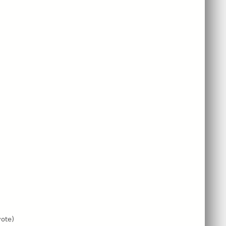
:
ote)