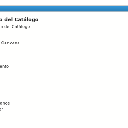
o del Catálogo
ón del Catálogo
 Grezzo:
uento
nance
or