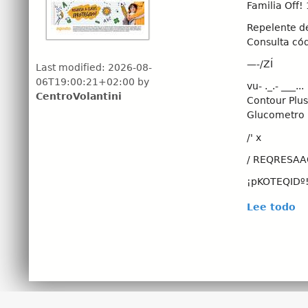
Familia Off! 
Repelente de
Consulta cód
—-/ZÍ
Last modified:
2026-08-
06T19:00:21+02:00
by
vu- ._.- ___...
CentroVolantini
Contour Plus 
Glucometro 5
/' x
/ REQRESAAG
¡pKOTEQIDº! 
X…;
Lee todo
Esia pubiica
médica. Di 
a la automed
sujeta a
existencia en
Reservamos 