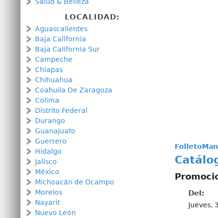
Salud & Belleza
LOCALIDAD:
Aguascalientes
Baja California
Baja California Sur
Campeche
Chiapas
Chihuahua
Coahuila De Zaragoza
Colima
Distrito Federal
Durango
Guanajuato
Guerrero
FolletoMan
Hidalgo
Catálo
Jalisco
México
Promoci
Michoacán de Ocampo
Morelos
Del:
Nayarit
Jueves, 
Nuevo León