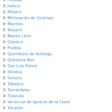
margen
Jalisco
de crédno g el histodql de pago Los precios
México
mclugen IVA y son vdhdos del 1 0151 de agosto del
Michoacán de Ocampo
2025.
Morelos
Nayarit
Zapatos VAV|TO
Nuevo León
del 16 al 21
Oaxaca
Contado: $M9
Puebla
Quincena!r 523
Querétaro de Arteaga
Código: 856671.
Quintana Roo
Zapatos CHABELO
San Luis Potosí
del 18 al 25
Sinaloa
Contado: $579
Sonora
Quincenal: 530
Tabasco
Zapatos YUYIN Código: 842340
Tamaulipas
del 16 al 21
Tlaxcala
Contado: $h99
Veracruz de Ignacio de la Llave
Quincenal: $26
Yucatán