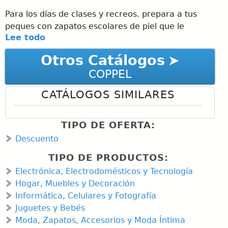
Para los días de clases y recreos. prepara a tus
peques con zapatos escolares de piel que le
Lee todo
brinden
comodidad y seguridad para sus nuevas aventuras.
Otros Catálogos
Conoce sus características:
COPPEL
PASOS
CATÁLOGOS SIMILARES
SEGUROS
La suela de goma es
antiderrapante. ligera g
TIPO DE OFERTA:
segura. Es importante que
Descuento
los zapatos de tu peque sean ¡
TIPO DE PRODUCTOS:
de su talla para evitar "
Electrónica, Electrodomésticos y Tecnología
accidentes o caídas causadas
Hogar, Muebles y Decoración
por el ajuste flojo.
Informática, Celulares y Fotografía
Juguetes y Bebés
JUEGA, CAMINA Y CORRE
Moda, Zapatos, Accesorios y Moda Íntima
… x ) En promedio, tu peque usa 6 horas