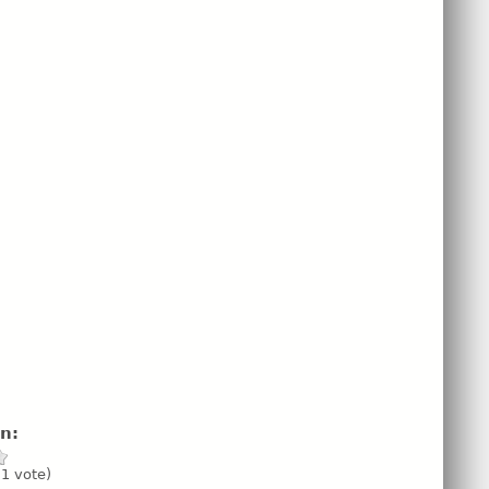
ón:
(
1
vote)