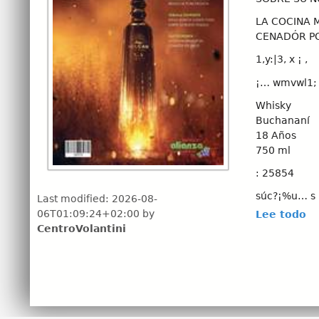
LA COCINA 
CENADÓR P
1,y:|3, x ¡ ,
¡… wmvwl1;
Whisky
Buchananí
18 Años
750 ml
: 25854
súc?¡%u… s 
Last modified:
2026-08-
06T01:09:24+02:00
by
Lee todo
EVITA EL E
CentroVolantini
WWW ALCOHO
223300201
¡…
WWW. bodeg
EVITE EL E