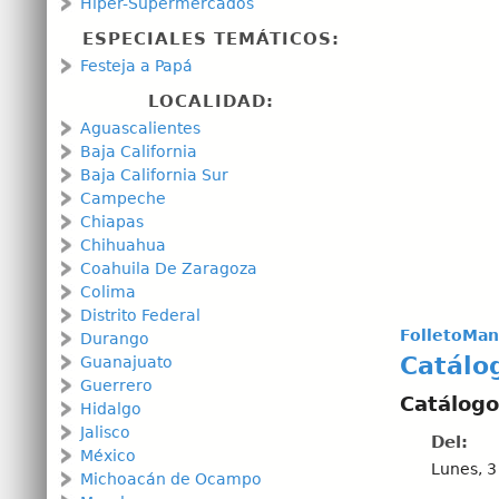
Hiper-Supermercados
ESPECIALES TEMÁTICOS:
Festeja a Papá
LOCALIDAD:
Aguascalientes
Baja California
Baja California Sur
Campeche
Chiapas
Chihuahua
Coahuila De Zaragoza
Colima
Distrito Federal
FolletoMan
Durango
Catálo
Guanajuato
Guerrero
Catálogo
Hidalgo
Jalisco
Del:
México
Lunes, 3
Michoacán de Ocampo