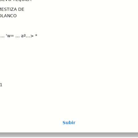
MESTIZA DE
OLANCO
 … 'w= … aº…> *
1
XCESO PROHIBIDA su VENTAA PERSONAS MENORES DE 18 ANOS
UNFORMATE.ORG MX NO COMPARTIR CON PERSONAS MENORES
A0924
Subir
asalianza.
XCESO