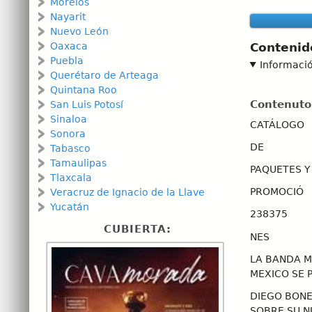
Morelos
Nayarit
Nuevo León
Oaxaca
Contenid
Puebla
Informaci
Querétaro de Arteaga
Quintana Roo
Contenuto
San Luis Potosí
Sinaloa
CATÁLOGO
Sonora
DE
Tabasco
Tamaulipas
PAQUETES Y
Tlaxcala
PROMOCIÓ
Veracruz de Ignacio de la Llave
Yucatán
238375
CUBIERTA:
NES
LA BANDA M
MEXICO SE 
DIEGO BON
SOBRE SU N