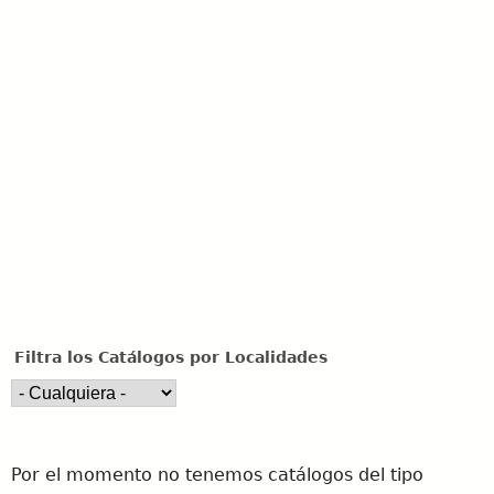
u
e
d
a
Filtra los Catálogos por Localidades
Por el momento no tenemos catálogos del tipo