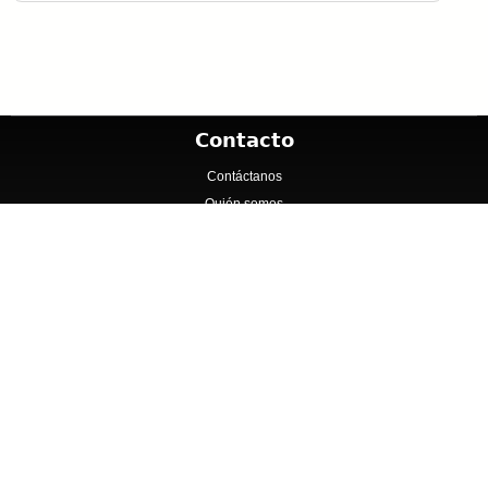
Contacto
Contáctanos
Quién somos
Contenido
Inicio
Cadenas
Catálogos y Folletos
Especialidades
Idea Gráfica y Editorial realizado por Convertal S.r.l.