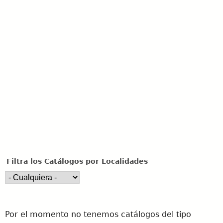
u
e
d
a
Filtra los Catálogos por Localidades
Por el momento no tenemos catálogos del tipo