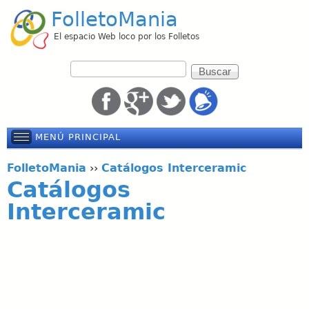
Pasar
FolletoMania
al
El espacio Web loco por los Folletos
contenido
F
B
o
principal
u
r
s
m
c
u
a
MENÚ PRINCIPAL
l
r
a
FolletoMania
››
Catálogos Interceramic
r
Catálogos
i
o
Interceramic
d
e
b
ú
s
q