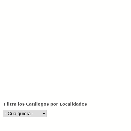
u
e
d
a
Filtra los Catálogos por Localidades