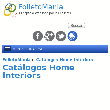
Pasar
FolletoMania
al
El espacio Web loco por los Folletos
contenido
F
B
o
principal
u
r
s
m
c
u
a
MENÚ PRINCIPAL
l
r
a
FolletoMania
››
Catálogos Home Interiors
r
Catálogos Home
i
o
Interiors
d
e
b
ú
s
q