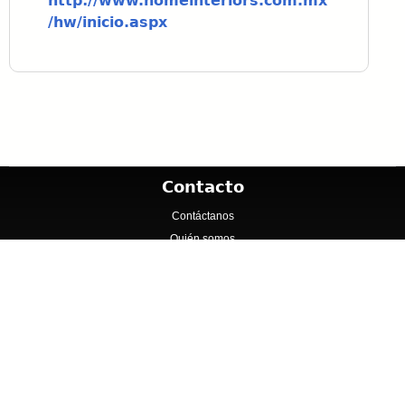
http://www.homeinteriors.com.mx
/hw/inicio.aspx
Contacto
Contáctanos
Quién somos
Contenido
Inicio
Cadenas
Catálogos y Folletos
Especialidades