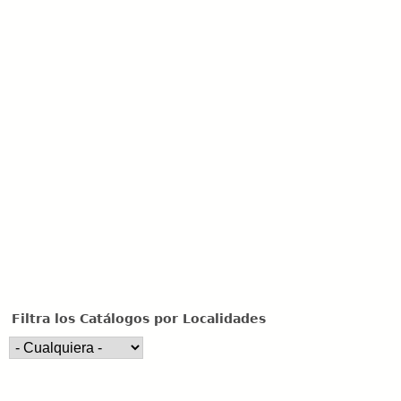
u
e
d
a
Filtra los Catálogos por Localidades