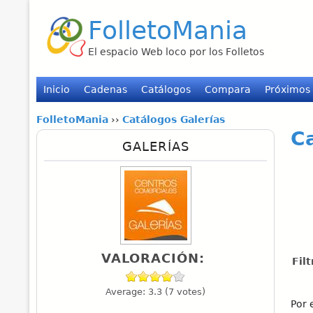
FolletoMania
El espacio Web loco por los Folletos
Inicio
Cadenas
Catálogos
Compara
Próximos
FolletoMania
››
Catálogos Galerías
C
GALERÍAS
VALORACIÓN:
Fil
Average:
3.3
(
7
votes)
Por 