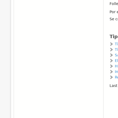
Foll
Por 
Se c
Tip
T
T
S
E
H
I
R
Last