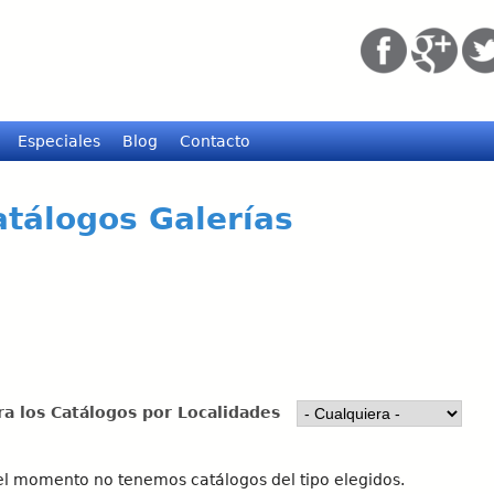
Pasar
al
contenido
principal
Especiales
Blog
Contacto
atálogos Galerías
tra los Catálogos por Localidades
el momento no tenemos catálogos del tipo elegidos.