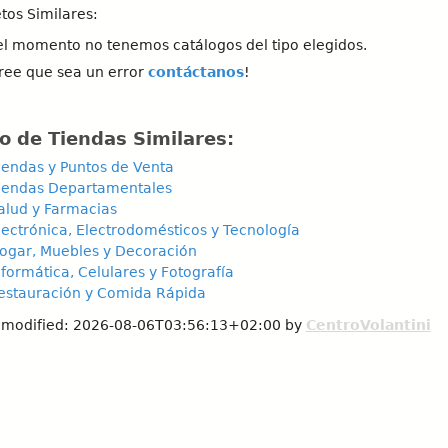
etos Similares:
el momento no tenemos catálogos del tipo elegidos.
ree que sea un error
contáctanos
!
o de Tiendas Similares:
iendas y Puntos de Venta
iendas Departamentales
alud y Farmacias
lectrónica, Electrodomésticos y Tecnología
ogar, Muebles y Decoración
nformática, Celulares y Fotografía
estauración y Comida Rápida
 modified:
2026-08-06T03:56:13+02:00
by
CentroVolantini