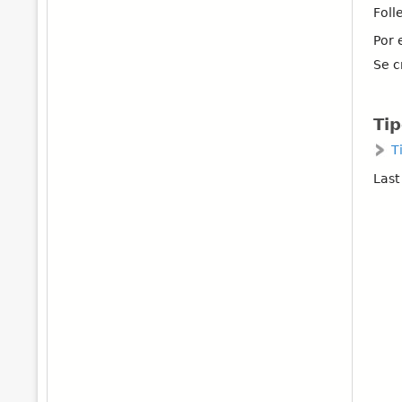
Foll
Por 
Se c
Tip
T
Last