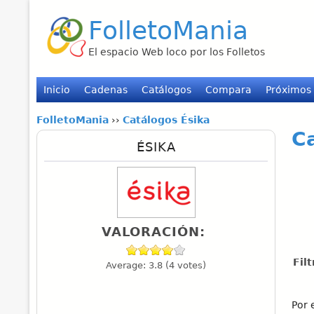
FolletoMania
El espacio Web loco por los Folletos
Inicio
Cadenas
Catálogos
Compara
Próximos
FolletoMania
››
Catálogos Ésika
C
ÉSIKA
VALORACIÓN:
Fil
Average:
3.8
(
4
votes)
Por 