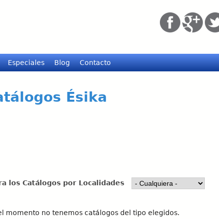
Pasar
al
contenido
principal
Especiales
Blog
Contacto
atálogos Ésika
tra los Catálogos por Localidades
el momento no tenemos catálogos del tipo elegidos.