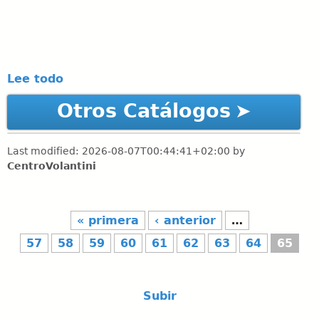
Lee todo
Otros Catálogos
Last modified:
2026-08-07T00:44:41+02:00
by
CentroVolantini
P
« primera
‹ anterior
…
á
g
57
58
59
60
61
62
63
64
65
i
n
a
Subir
s