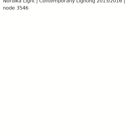
Nordika Light | Contemporany Lighting 2015/2016 |
node 3546